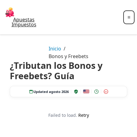
≡
Apuestas
Impuestos
Inicio
Bonos y Freebets
¿Tributan los Bonos y
Freebets? Guía
Updated agosto 2026
18+
Failed to load.
Retry