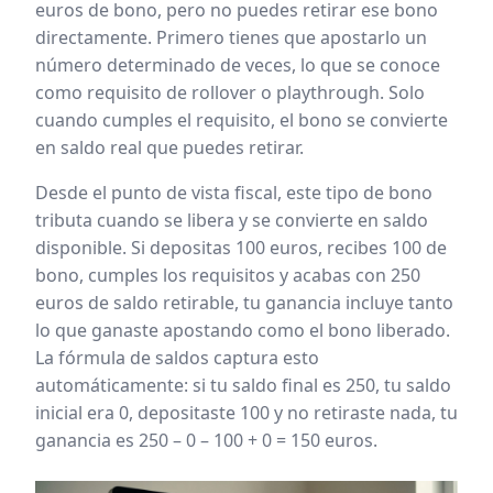
euros de bono, pero no puedes retirar ese bono
directamente. Primero tienes que apostarlo un
número determinado de veces, lo que se conoce
como requisito de rollover o playthrough. Solo
cuando cumples el requisito, el bono se convierte
en saldo real que puedes retirar.
Desde el punto de vista fiscal, este tipo de bono
tributa cuando se libera y se convierte en saldo
disponible. Si depositas 100 euros, recibes 100 de
bono, cumples los requisitos y acabas con 250
euros de saldo retirable, tu ganancia incluye tanto
lo que ganaste apostando como el bono liberado.
La fórmula de saldos captura esto
automáticamente: si tu saldo final es 250, tu saldo
inicial era 0, depositaste 100 y no retiraste nada, tu
ganancia es 250 – 0 – 100 + 0 = 150 euros.