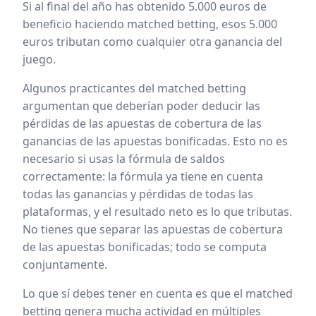
Si al final del año has obtenido 5.000 euros de
beneficio haciendo matched betting, esos 5.000
euros tributan como cualquier otra ganancia del
juego.
Algunos practicantes del matched betting
argumentan que deberían poder deducir las
pérdidas de las apuestas de cobertura de las
ganancias de las apuestas bonificadas. Esto no es
necesario si usas la fórmula de saldos
correctamente: la fórmula ya tiene en cuenta
todas las ganancias y pérdidas de todas las
plataformas, y el resultado neto es lo que tributas.
No tienes que separar las apuestas de cobertura
de las apuestas bonificadas; todo se computa
conjuntamente.
Lo que sí debes tener en cuenta es que el matched
betting genera mucha actividad en múltiples